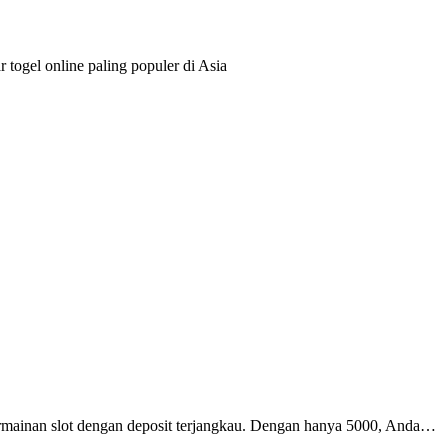
 togel online paling populer di Asia
ermainan slot dengan deposit terjangkau. Dengan hanya 5000, Anda…