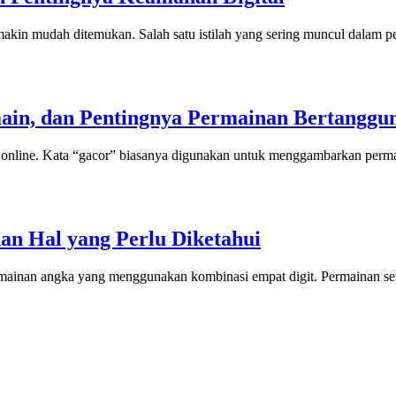
makin mudah ditemukan. Salah satu istilah yang sering muncul dalam 
main, dan Pentingnya Permainan Bertanggu
lot online. Kata “gacor” biasanya digunakan untuk menggambarkan pe
dan Hal yang Perlu Diketahui
rmainan angka yang menggunakan kombinasi empat digit. Permainan se