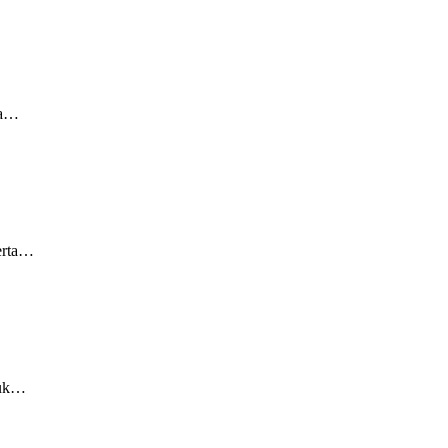
da…
serta…
tuk…