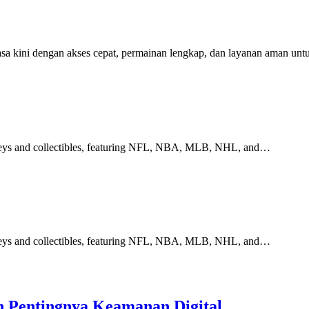
asa kini dengan akses cepat, permainan lengkap, dan layanan aman un
 jerseys and collectibles, featuring NFL, NBA, MLB, NHL, and…
 jerseys and collectibles, featuring NFL, NBA, MLB, NHL, and…
n Pentingnya Keamanan Digital